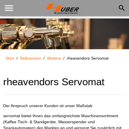
menu
search
Start
/
Referenzen
/
Weitere
/
rheavendors Servomat
rheavendors Servomat
Der Anspruch unserer Kunden ist unser Maßstab
servomat bietet Ihnen das umfangreichste Maschinensortiment
(Kaffee Tisch- & Standgeräte, Wasserspender und
Snackautomaten) des Marktes an und versorgt Sie zusätzlich mit