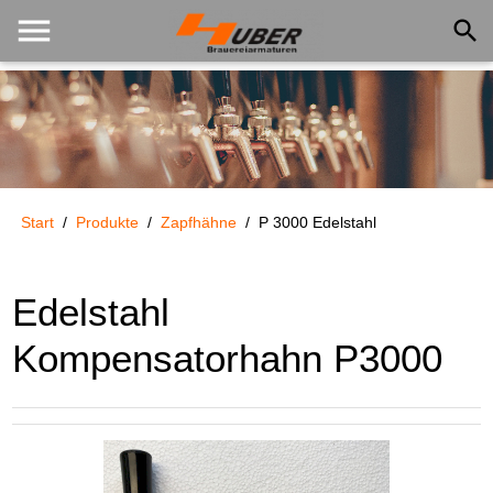
menu
search
Start
/
Produkte
/
Zapfhähne
/
P 3000 Edelstahl
Edelstahl
Kompensatorhahn P3000