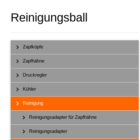
Reinigungsball
chevron_right
Zapfköpfe
chevron_right
Zapfhähne
chevron_right
Druckregler
chevron_right
Kühler
chevron_right
Reinigung
chevron_right
Reinigungsadapter für Zapfhähne
chevron_right
Reinigungsadapter