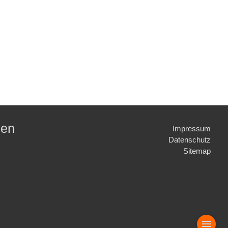
gen
Impressum
Datenschutz
Sitemap
menu