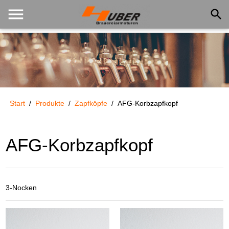
menu
search
Start
/
Produkte
/
Zapfköpfe
/
AFG-Korbzapfkopf
AFG-Korbzapfkopf
3-Nocken