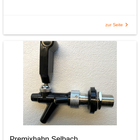
chevron_right
zur Seite
Premixhahn Selbach