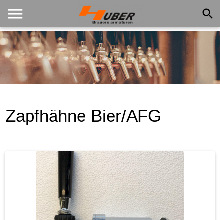
menu
search
Zapfhähne Bier/AFG