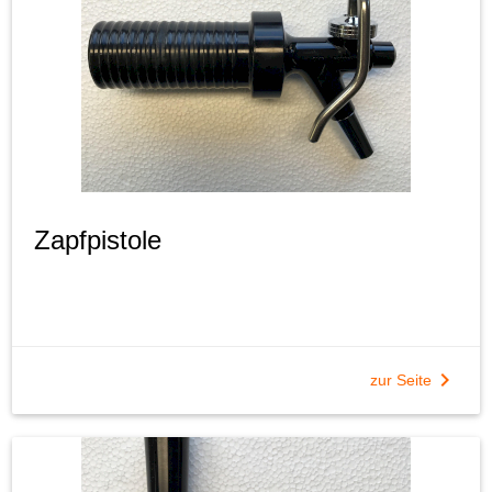
Zapfpistole
chevron_right
zur Seite