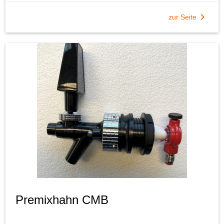
chevron_right
zur Seite
Premixhahn CMB