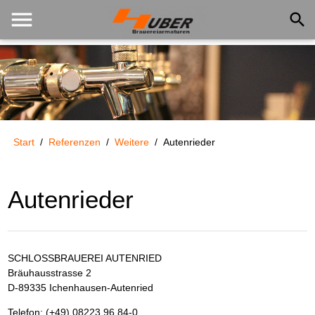
menu
search
Start
/
Referenzen
/
Weitere
/
Autenrieder
Autenrieder
SCHLOSSBRAUEREI AUTENRIED
Bräuhausstrasse 2
D-89335 Ichenhausen-Autenried
Telefon: (+49) 08223 96 84-0